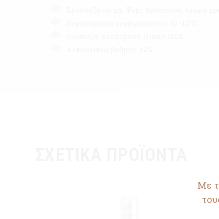
Συνδυάζεται με: Ψάρι, θαλασσινά, λευκά κρ
Θερμοκρασία σερβιρίσματος: 10 -12°C.
Ποικιλία: Sauvignon Blanc 100%
Αλκοολικός βαθμός: 12%.
ΣΧΕΤΙΚΆ ΠΡΟΪΌΝΤΑ
Με τ
του