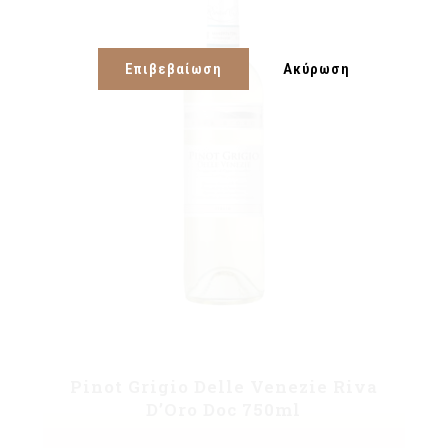
Επιβεβαίωση
Ακύρωση
Pinot Grigio Delle Venezie Riva
D’Oro Doc 750ml