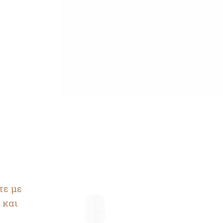
τε με
 και