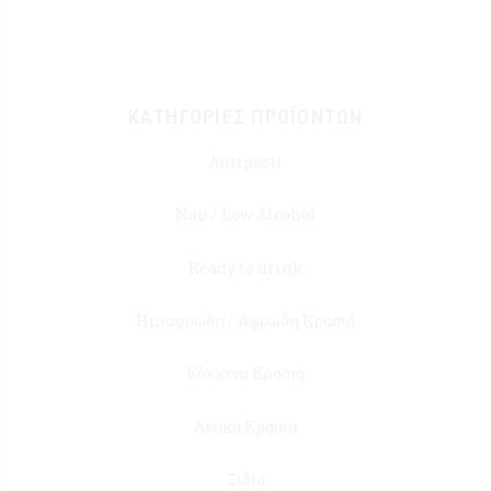
ΚΑΤΗΓΟΡΊΕΣ ΠΡΟΪΌΝΤΩΝ
Antipasti
Non / Low Alcohol
Ready to drink
Ημιαφρώδη / Αφρώδη Κρασιά
Κόκκινα Κρασιά
Λευκά Κρασιά
Ξίδια