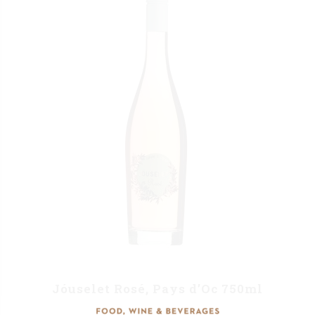
Jóuselet Rosé, Pays d’Oc 750ml