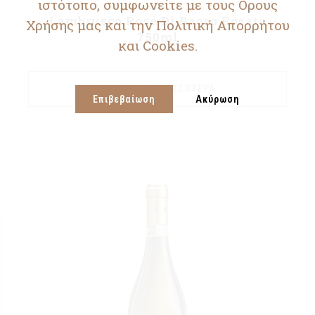
ιστότοπο, συμφωνείτε με τους Ορους
Lambrusco Rosé Di Bacco Rosato
Χρήσης μας και την Πολιτική Απορρήτου
750ml
και Cookies.
ΔΙΑΒΆΣΤΕ ΠΕΡΙΣΣΌΤΕΡΑ
Επιβεβαίωση
Ακύρωση