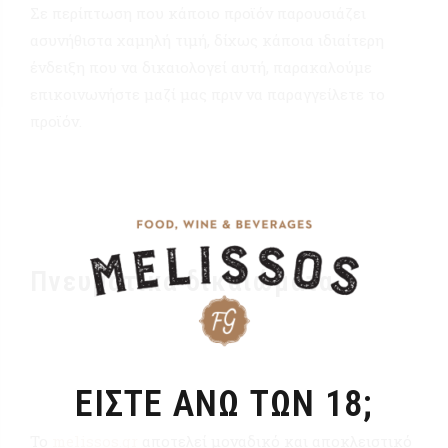
Σε περίπτωση που κάποιο προϊόν παρουσιάζει
ασυνήθιστα χαμηλή τιμή, δίχως κάποια ιδιαίτερη
ένδειξη που να δικαιολογεί αυτή, παρακαλούμε
επικοινωνήστε μαζί μας πριν να παραγγείλετε το
προϊόν.
Πνευματικά δικαιώματα
ΕΙΣΤΕ ΑΝΩ ΤΩΝ 18;
Το
melissos.gr
αποτελεί μοναδικό και αποκλειστικό