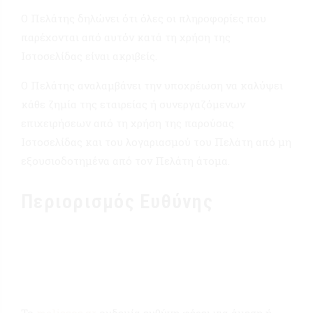
Ο Πελάτης δηλώνει ότι όλες οι πληροφορίες που
παρέχονται από αυτόν κατά τη χρήση της
Ιστοσελίδας είναι ακριβείς.
Ο Πελάτης αναλαμβάνει την υποχρέωση να καλύψει
κάθε ζημία της εταιρείας ή συνεργαζόμενων
επιχειρήσεων από τη χρήση της παρούσας
Ιστοσελίδας και του λογαριασμού του Πελάτη από μη
εξουσιοδοτημένα από τον Πελάτη άτομα.
Περιορισμός Ευθύνης
Το
melissos.gr
ουδεμία ευθύνη φέρει για άμεση ή