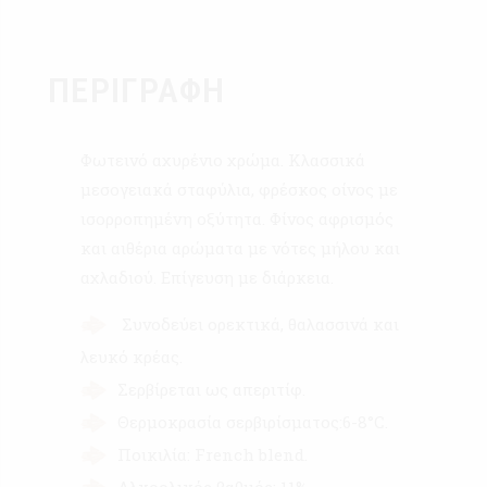
ΠΕΡΙΓΡΑΦΉ
Φωτεινό αχυρένιο χρώμα. Kλασσικά
μεσογειακά σταφύλια, φρέσκος οίνος με
ισορροπημένη οξύτητα. Φίνος αφρισμός
και αιθέρια αρώματα με νότες μήλου και
αχλαδιού. Επίγευση με διάρκεια.
Συνοδεύει ορεκτικά, θαλασσινά και
λευκό κρέας.
Σερβίρεται ως απεριτίφ.
Θερμοκρασία σερβιρίσματος:6-8°C.
Ποικιλία: French blend.