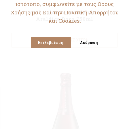
ιστότοπο, συμφωνείτε με τους Ορους
Χρήσης μας και την Πολιτική Απορρήτου
Asti Dolce Le Monferrine
Araldica Docg 750ml
και Cookies.
ΔΙΑΒΆΣΤΕ ΠΕΡΙΣΣΌΤΕΡΑ
Επιβεβαίωση
Ακύρωση