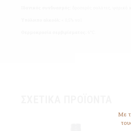
Ιδανικός συνδυασμός:
δροσερές σαλάτες, ψαρικά κ
Υπόλοιπο αλκοόλ:
< 0,5% vol
Θερμοκρασία σερβιρίσματος:
6°C.
ΣΧΕΤΙΚΆ ΠΡΟΪΌΝΤΑ
Με τ
του