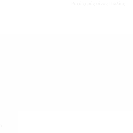
Ροζέ ξηρός οίνος Γαλλίας.
ό.