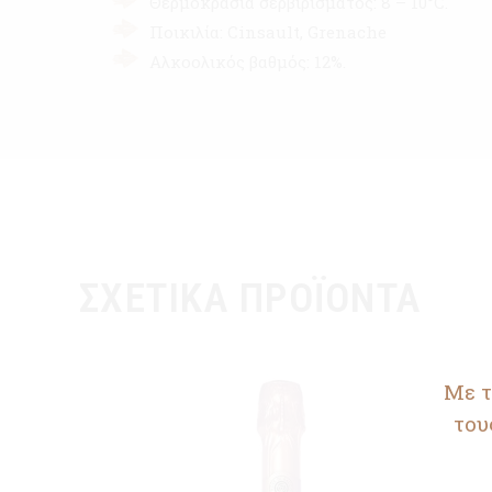
Θερμοκρασία σερβιρίσματος: 8 – 10°C.
Ποικιλία: Cinsault, Grenache
Αλκοολικός βαθμός: 12%.
ΣΧΕΤΙΚΆ ΠΡΟΪΌΝΤΑ
Με τ
του