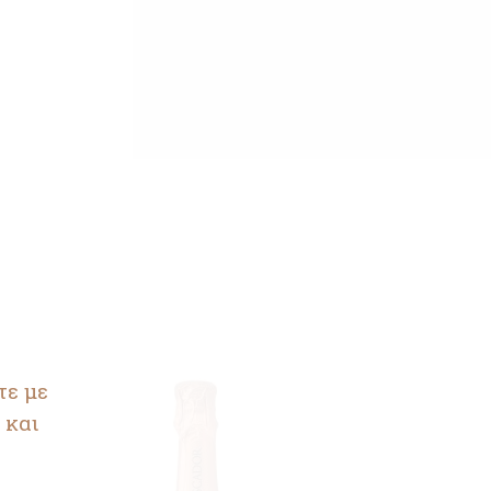
τε με
 και