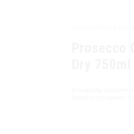
ΑΡΧΙΚΉ
Η ΕΤΑΙΡΙΑ ΜΑΣ
ΠΡΟΪΌΝΤΑ
Ημιαφρώδη / Αφρώδ
Prosecco G
Dry 750ml
Ροζέ αφρώδης ξηρός οίνος Ιτ
Παράγεται στις περιοχές Tre