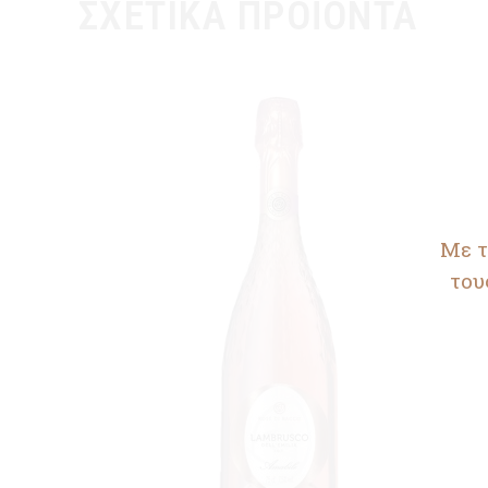
ΣΧΕΤΙΚΆ ΠΡΟΪΌΝΤΑ
Με τ
του