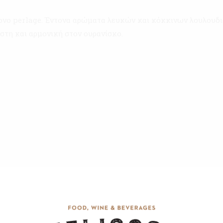
μονο perlage. Έντονα αρώματα λευκών και κόκκινων λουλουδι
στη και αρμονική στον ουρανίσκο.