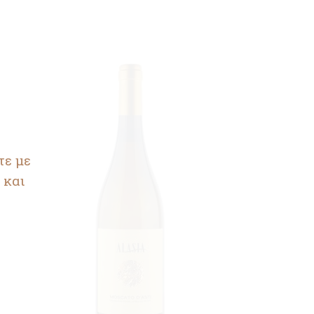
τε με
 και