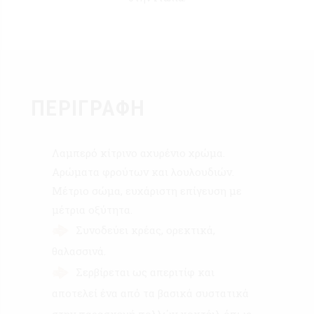
ΠΕΡΙΓΡΑΦΉ
Λαμπερό κίτρινο αχυρένιο χρώμα.
Αρώματα φρούτων και λουλουδιών.
Μέτριο σώμα, ευχάριστη επίγευση με
μέτρια οξύτητα.
Συνοδεύει κρέας, ορεκτικά,
θαλασσινά.
Σερβίρεται ως απεριτίφ και
αποτελεί ένα από τα βασικά συστατικά
στην παρασκευή πολλών κοκτέιλ όπως