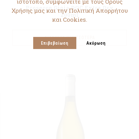
ιστότοπο, συμφωνείτε με τους Ορους
Prosecco Gioia DOC Extra Dry
Χρήσης μας και την Πολιτική Απορρήτου
200ml
και Cookies.
ΔΙΑΒΆΣΤΕ ΠΕΡΙΣΣΌΤΕΡΑ
Επιβεβαίωση
Ακύρωση