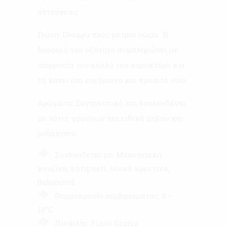
ανταύγειες
Γεύση: Ελαφρύ προς μέτριο σώμα. Η
δροσερή του οξύτητα συμπληρώνει με
ισορροπία τον απαλό του χαρακτήρα και
το κάνει ένα ευχάριστο και προσιτό οίνο.
Αρώματα: Σαγηνευτικό και λουλουδένιο,
με νότες φρούτων και ειδικά μήλου και
ροδάκινου
Συνδυάζεται με: Μεσογειακή
κουζίνα, antipasti, λευκά κρεατικά,
θαλασσινά
Θερμοκρασία σερβιρίσματος: 8 –
10°C.
Ποικιλία: Pinot Grigio