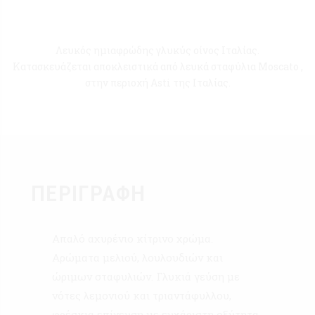
Λευκός ημιαφρώδης γλυκύς οίνος Ιταλίας.
Κατασκευάζεται αποκλειστικά από λευκά σταφύλια Moscato ,
στην περιοχή Asti της Ιταλίας.
ΠΕΡΙΓΡΑΦΉ
Απαλό αχυρένιο κίτρινο χρώμα.
Αρώματα μελιού, λουλουδιών και
ώριμων σταφυλιών. Γλυκιά γεύση με
νότες λεμονιού και τριαντάφυλλου,
φρέσκια επίγευση με ευχάριστη οξύτητα.