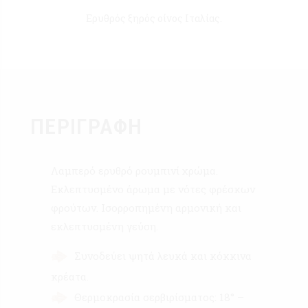
Ερυθρός ξηρός οίνος Ιταλίας.
ΠΕΡΙΓΡΑΦΉ
Λαμπερό ερυθρό ρουμπινί χρώμα.
Εκλεπτυσμένο άρωμα με νότες φρέσκων
φρούτων. Ισορροπημένη αρμονική και
εκλεπτυσμένη γεύση.
Συνοδεύει ψητά λευκά και κόκκινα
κρέατα.
Θερμοκρασία σερβιρίσματος: 18° –