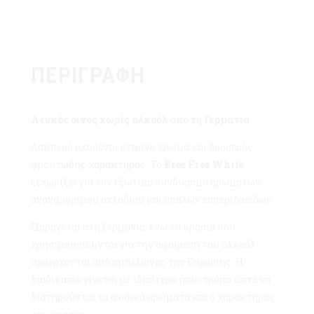
ΠΕΡΙΓΡΑΦΉ
Λευκός οίνος χωρίς αλκοόλ από τη Γερμανία
Λαμπερό αχυρένιο κίτρινο χρώμα και δροσερός,
φρουτώδης χαρακτήρας. Το
Bree Free White
ξεχωρίζει για τον εξωτικό συνδυασμό αρωμάτων
ανανά, ώριμου αχλαδιού και απαλών εσπεριδοειδών.
Παράγεται στη Γερμανία, ενώ τα κρασιά που
χρησιμοποιούνται για την αφαίρεση του αλκοόλ
προέρχονται από αμπελώνες της Ευρώπης. Η
διαδικασία γίνεται με ιδιαίτερα ήπιο τρόπο ώστε να
διατηρούνται τα φυσικά αρώματα και ο χαρακτήρας