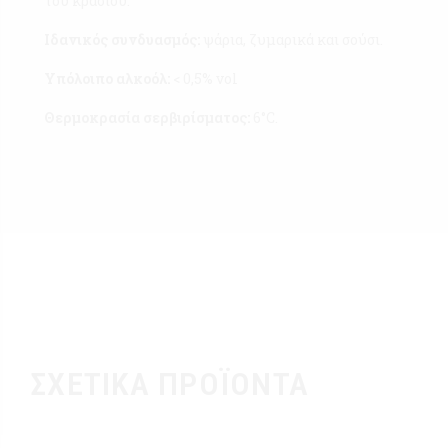
του κρασιού.
Ιδανικός συνδυασμός:
ψάρια, ζυμαρικά και σούσι.
Υπόλοιπο αλκοόλ:
< 0,5% vol
Θερμοκρασία σερβιρίσματος:
6°C.
ΣΧΕΤΙΚΆ ΠΡΟΪΌΝΤΑ