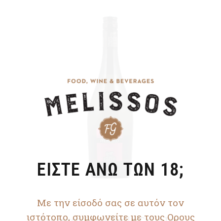
ΕΙΣΤΕ ΑΝΩ ΤΩΝ 18;
Με την είσοδό σας σε αυτόν τον
ιστότοπο, συμφωνείτε με τους Ορους
Prosecco Corte Delle Calli Doc