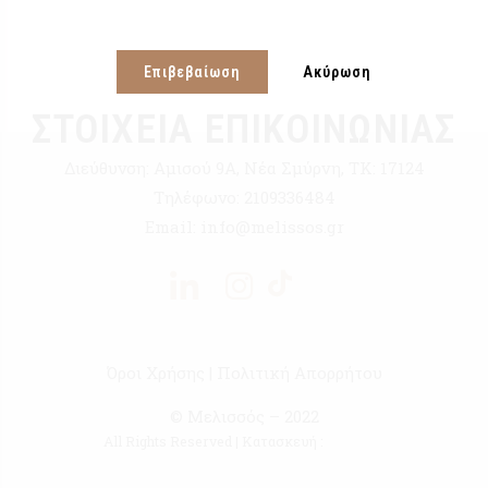
Επιβεβαίωση
Ακύρωση
ΣΤΟΙΧΕΙΑ ΕΠΙΚΟΙΝΩΝΙΑΣ
Διεύθυνση:
Αμισού 9Α, Νέα Σμύρνη, ΤΚ: 17124
Τηλέφωνο:
2109336484
Email:
info@melissos.gr
Όροι Χρήσης
|
Πολιτική Απορρήτου
© Μελισσός – 2022
All Rights Reserved | Κατασκευή :