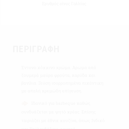
Ερυθρός οίνος Γαλλίας.
ΠΕΡΙΓΡΑΦΉ
Έντονο κόκκινο χρώμα. Άρωμα από
ζουμερά μαύρα φρούτα, καρύδα και
βανίλια. Γεύση ισορροπημένα πικάντικη
με απαλή κρεμώδη επίγευση.
Ιδανικό για barbeque καθώς
συνδυάζεται με ψητό κρέας. Επίσης
ταιριάζει με έθνικ κουζίνα, όπως Ινδικό
και Ταϋλανδέζικο φαγητό