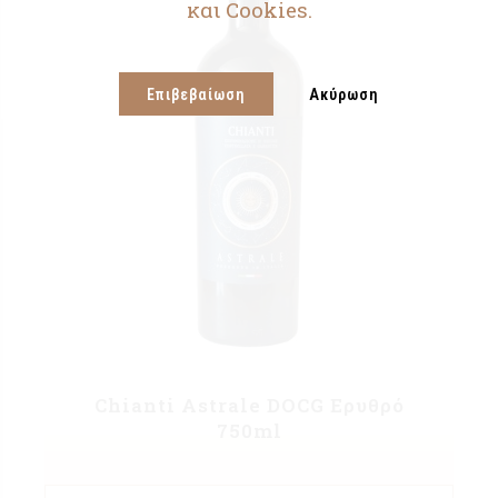
και Cookies.
Επιβεβαίωση
Ακύρωση
Chianti Astrale DOCG Ερυθρό
750ml