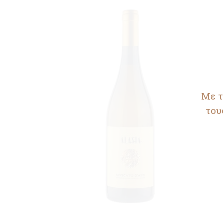
Με τ
του