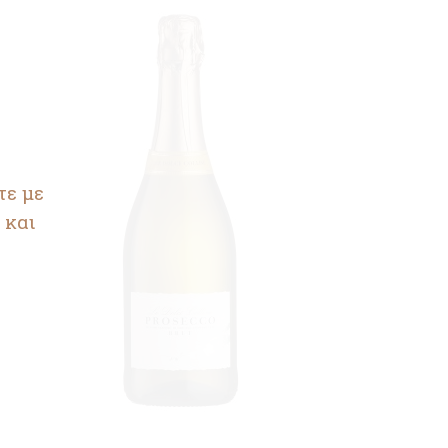
τε με
 και