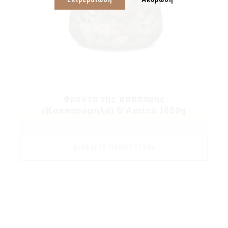
Φρούτα της κάππαρης
(Καππαρόμηλα) D’Amico 1650g
ΔΙΑΒΆΣΤΕ ΠΕΡΙΣΣΌΤΕΡΑ