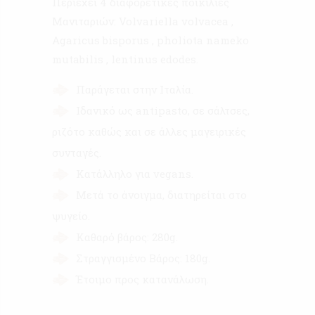
Περιέχει 4 διαφορετικές ποικιλίες
Μανιταριών: Volvariella volvacea ,
Agaricus bisporus , pholiota nameko
mutabilis , lentinus edodes.
Παράγεται στην Ιταλία.
Ιδανικό ως antipasto, σε σάλτσες,
ριζότο καθώς και σε άλλες μαγειρικές
συνταγές.
Κατάλληλο για vegans.
Μετά το άνοιγμα, διατηρείται στο
ψυγείο.
Καθαρό βάρος: 280g.
Στραγγισμένο Βάρος: 180g.
Έτοιμο προς κατανάλωση.