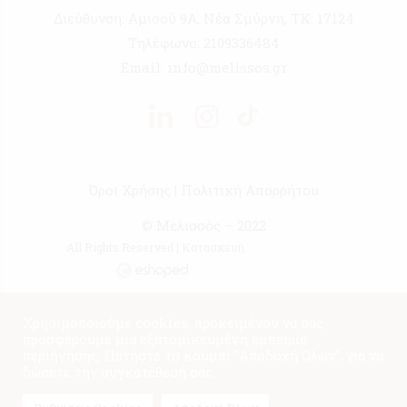
Διεύθυνση:
Αμισού 9Α, Νέα Σμύρνη, ΤΚ: 17124
Τηλέφωνο:
2109336484
Email:
info@melissos.gr
Όροι Χρήσης
|
Πολιτική Απορρήτου
© Μελισσός – 2022
All Rights Reserved | Κατασκευή :
Χρησιμοποιούμε cookies, προκειμένου να σας
προσφέρουμε μια εξατομικευμένη εμπειρία
περιήγησης. Πατήστε το κουμπί "Αποδοχή Όλων", για να
δώσετε την συγκατάθεσή σας.