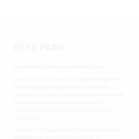
ΠΕΡΙΓΡΑΦΉ
Light House Chardonnay (Alcohol Free)
Λευκός οίνος χωρίς αλκοόλ με
λαμπερό αχυρένιο
κίτρινο χρώμα και πρασινωπές ανταύγειες
.
Ξεχωρίζει για τα φρουτώδη αρώματα
ανανά, ώριμου
αχλαδιού και απαλών εσπεριδοειδών
, που
προσφέρουν ένα δροσερό και ευχάριστο γευστικό
αποτέλεσμα.
Παράγεται στη
Γερμανία
, από επιλεγμένα σταφύλια
Chardonnay
ευρωπαϊκών αμπελώνων. Η