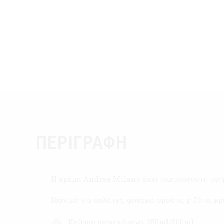
ΠΕΡΙΓΡΑΦΉ
H κρέμα Andrea Milano έχει παχύρρευστη υφή
Ιδανική για σαλάτες, φρέσκα φρούτα, ριζότο, κ
Καθαρό περιεχόμενο: 250ml/500ml.