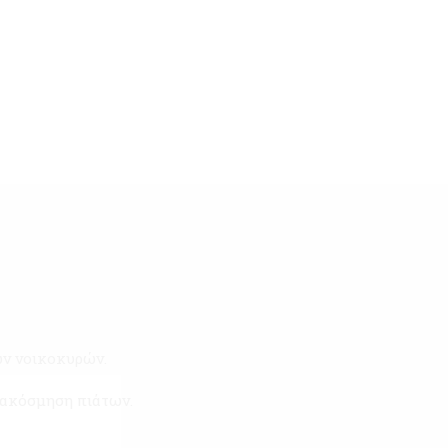
ων νοικοκυρών.
διακόσμηση πιάτων.