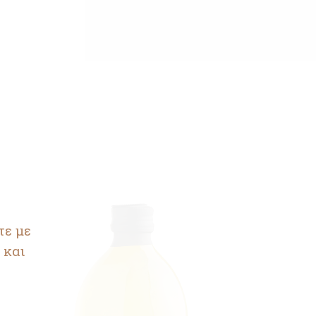
τε με
 και