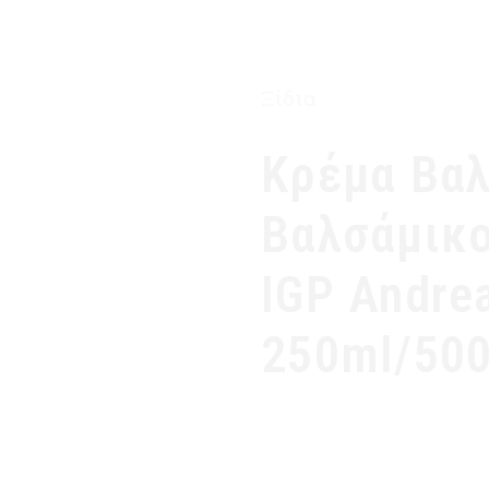
ΑΡΧΙΚΉ
Η ΕΤΑΙΡΙΑ ΜΑΣ
ΠΡΟΪΌΝΤΑ
Ξίδια
Κρέμα Βαλ
Βαλσάμικο
IGP Andre
250ml/50