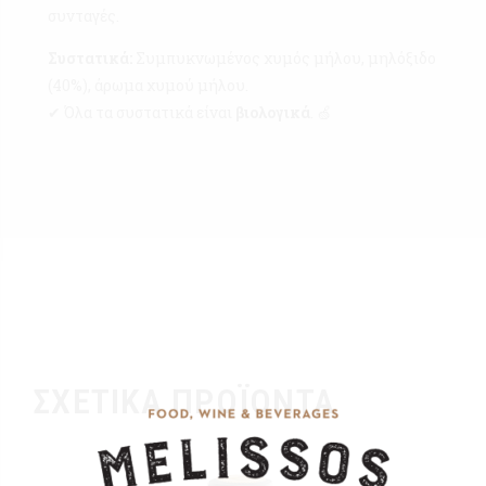
συνταγές.
Συστατικά:
Συμπυκνωμένος χυμός μήλου, μηλόξιδο
(40%), άρωμα χυμού μήλου.
✔ Όλα τα συστατικά είναι
βιολογικά
. 🍏
ΣΧΕΤΙΚΆ ΠΡΟΪΌΝΤΑ