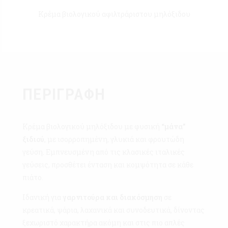
Κρέμα βιολογικού αφιλτράριστου μηλόξιδου
ΠΕΡΙΓΡΑΦΉ
Κρέμα βιολογικού μηλόξιδου με φυσική
“μάνα”
ξιδιού
, με ισορροπημένη, γλυκιά και φρουτώδη
γεύση. Εμπνευσμένη από τις κλασικές ιταλικές
γεύσεις, προσθέτει ένταση και κομψότητα σε κάθε
πιάτο.
Ιδανική για
γαρνιτούρα και διακόσμηση
σε
κρεατικά, ψάρια, λαχανικά και συνοδευτικά, δίνοντας
ξεχωριστό χαρακτήρα ακόμη και στις πιο απλές