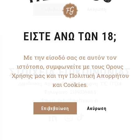
Επιβεβαίωση
Ακύρωση
ΕΙΣΤΕ ΑΝΩ ΤΩΝ 18;
Με την είσοδό σας σε αυτόν τον
ιστότοπο, συμφωνείτε με τους Ορους
ΣΤΟΙΧΕΙΑ ΕΠΙΚΟΙΝΩΝΙΑΣ
Χρήσης μας και την Πολιτική Απορρήτου
Διεύθυνση:
Αμισού 9Α, Νέα Σμύρνη, ΤΚ: 17124
και Cookies.
Τηλέφωνο:
2109336484
Email:
info@melissos.gr
Επιβεβαίωση
Ακύρωση